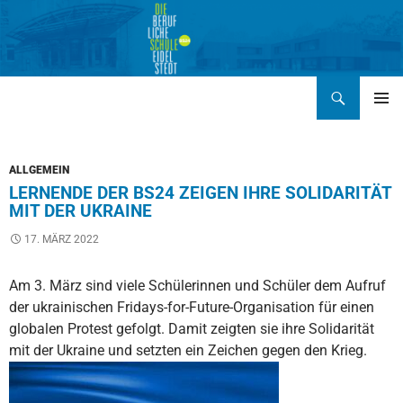
Zum
Inhalt
springen
Suchen
BERUFLICHE SCHULE EIDELSTEDT BS24
PRIMÄR
MENÜ
ALLGEMEIN
LERNENDE DER BS24 ZEIGEN IHRE SOLIDARITÄT
MIT DER UKRAINE
17. MÄRZ 2022
Am 3. März sind viele Schülerinnen und Schüler dem Aufruf
der ukrainischen Fridays-for-Future-Organisation für einen
globalen Protest gefolgt. Damit zeigten sie ihre Solidarität
mit der Ukraine und setzten ein Zeichen gegen den Krieg.