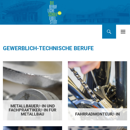
Zum
Inhalt
springen
Suchen
BERUFLICHE SCHULE EIDELSTEDT BS24
PRIMÄR
MENÜ
GEWERBLICH-TECHNISCHE BERUFE
METALLBAUER/-IN UND
FACHPRAKTIKER/-IN FÜR
METALLBAU
FAHRRADMONTEUR/-IN