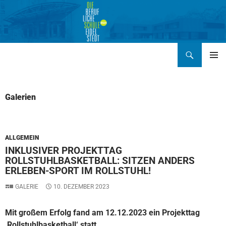
Zum
Inhalt
springen
Suchen
BERUFLICHE SCHULE EIDELSTEDT BS24
PRIMÄR
MENÜ
Galerien
ALLGEMEIN
INKLUSIVER PROJEKTTAG
ROLLSTUHLBASKETBALL: SITZEN ANDERS
ERLEBEN-SPORT IM ROLLSTUHL!
GALERIE
10. DEZEMBER 2023
Mit großem Erfolg fand am 12.12.2023 ein Projekttag
‚Rollstuhlbasketball‘ statt.